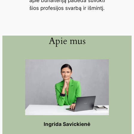
apie buhalteriją padeda suvokti
šios profesijos svarbą ir išmintį.
Apie mus
Ingrida Savickienė