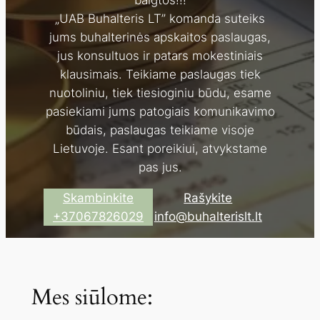
baigtos!!!
„UAB Buhalteris LT” komanda suteiks
jums buhalterinės apskaitos paslaugas,
jus konsultuos ir patars mokestiniais
klausimais. Teikiame paslaugas tiek
nuotoliniu, tiek tiesioginiu būdu, esame
pasiekiami jums patogiais komunikavimo
būdais, paslaugas teikiame visoje
Lietuvoje. Esant poreikiui, atvykstame
pas jus.
Skambinkite
Rašykite
+37067826029
info@buhalterislt.lt
Mes siūlome: