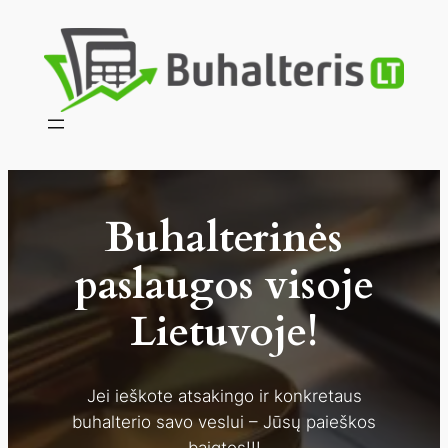
Eiti
prie
turinio
Buhalterinės
paslaugos visoje
Lietuvoje!
Jei ieškote atsakingo ir konkretaus
buhalterio savo veslui – Jūsų paieškos