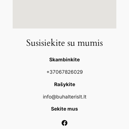
Susisiekite su mumis
Skambinkite
+37067826029
Rašykite
info@buhalterislt.lt
Sekite mus
Facebook